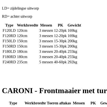
LD= zijdelingse uitworp
RD= achter uitworp
Type
Werkbreedte
Messen
PK
Gewicht
F120LD
120cm
3 messen
12-20pk
169kg
F120RD
120cm
3 messen
12-20pk
169kg
F150LD
150cm
3 messen
15-30pk
200kg
F150RD
150cm
3 messen
15-30pk
200kg
F180LD
180cm
3 messen
20-40pk
255kg
F180RD
180cm
3 messen
20-40pk
255kg
F240RD
235cm
5 messen
40-60pk
292kg
CARONI - Frontmaaier met tur
Type
Werkbreedte
Toeren aftakas
Messen
PK
Gew