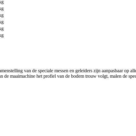
kg
kg
kg
kg
kg
kg
amenstelling van de speciale messen en geleiders zijn aanpasbaar op al
van de maaimachine het profiel van de bodem trouw volgt, malen de speci